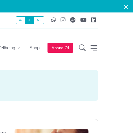
A-
A
A+
ellbeing
Shop
Abone Ol
ece