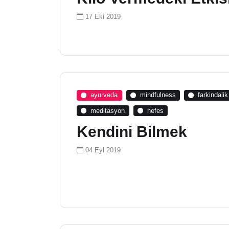
17 Eki 2019
ayurveda
mindfulness
farkindalik
meditasyon
nefes
Kendini Bilmek
04 Eyl 2019