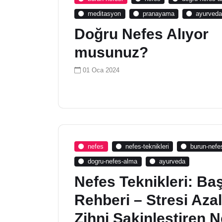
meditasyon
pranayama
ayurved
Doğru Nefes Alıyor
musunuz?
01 Oca 2024
nefes
nefes-teknikleri
burun-nefe
dogru-nefes-alma
ayurveda
Nefes Teknikleri: Ba
Rehberi – Stresi Aza
Zihni Sakinleştiren 