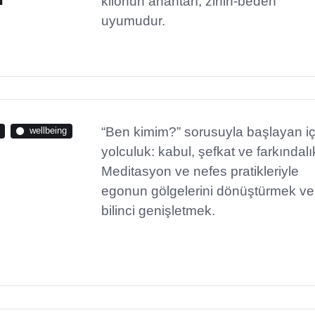
kilonun anahtarı, zihin-beden
uyumudur.
“Ben kimim?” sorusuyla başlayan i
wellbeing
yolculuk: kabul, şefkat ve farkındalı
Meditasyon ve nefes pratikleriyle
egonun gölgelerini dönüştürmek ve
bilinci genişletmek.