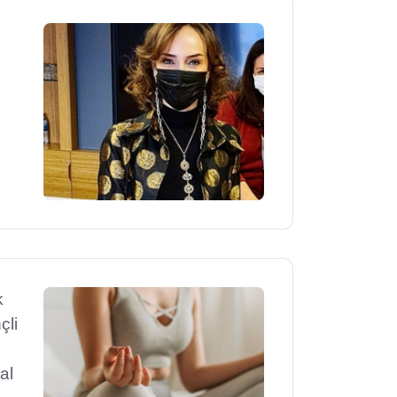
k
çli
al