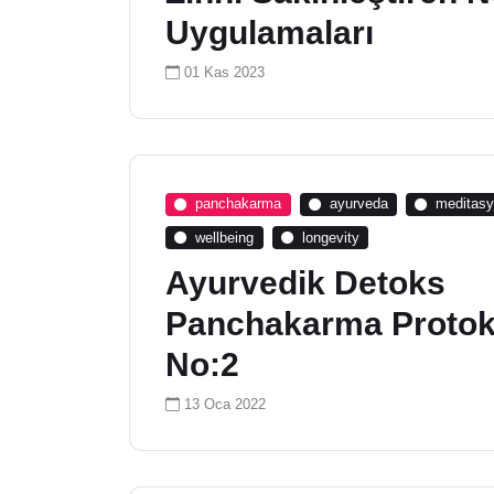
Uygulamaları
01 Kas 2023
panchakarma
ayurveda
meditas
wellbeing
longevity
Ayurvedik Detoks
Panchakarma Protoko
No:2
13 Oca 2022