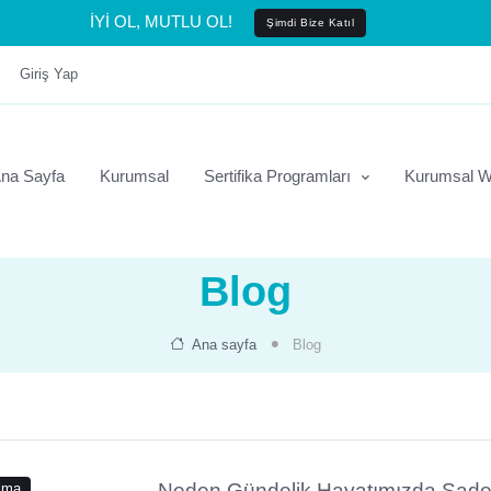
İYİ OL, MUTLU OL!
Şimdi Bize Katıl
Giriş Yap
na Sayfa
Kurumsal
Sertifika Programları
Kurumsal W
Blog
Ana sayfa
Blog
Neden Gündelik Hayatımızda Sad
alma