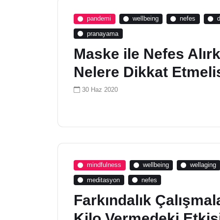
pandemi
wellbeing
nefes
pranayama
Maske ile Nefes Alır
Nelere Dikkat Etmeli
30 Haz 2020
mindfulness
wellbeing
wellaging
meditasyon
nefes
Farkındalık Çalışmal
Kilo Vermedeki Etkis