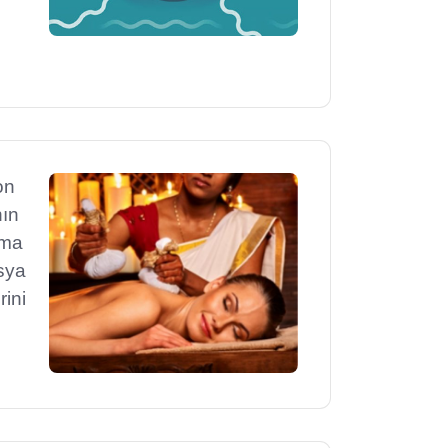
on
nın
nma
sya
rini