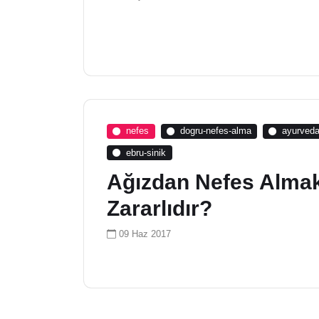
nefes
dogru-nefes-alma
ayurved
ebru-sinik
Ağızdan Nefes Alma
Zararlıdır?
09 Haz 2017