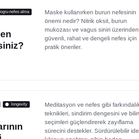
Maske kullanırken burun nefesinin
dogru-nefes-alma
önemi nedir? Nitrik oksit, burun
mukozası ve vagus siniri üzerinden
ken
güvenli, rahat ve dengeli nefes için
siniz?
pratik öneriler.
Meditasyon ve nefes gibi farkındalı
longevity
teknikleri, sindirim dengesini ve bilin
seçimleri güçlendirerek zayıflama
arının
sürecini destekler. Sürdürülebilir ide
i