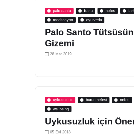
palo-santo
tutsu
nefes
far
meditasyon
ayurveda
Palo Santo Tütsüsü
Gizemi
28 Mar 2019
uykusuzluk
burun-nefesi
nefes
wellbeing
Uykusuzluk için Öner
05 Eyl 2018