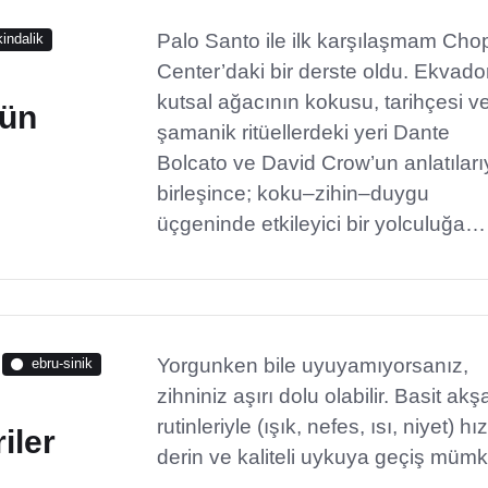
Palo Santo ile ilk karşılaşmam Cho
kindalik
Center’daki bir derste oldu. Ekvado
kutsal ağacının kokusu, tarihçesi v
nün
şamanik ritüellerdeki yeri Dante
Bolcato ve David Crow’un anlatıları
birleşince; koku–zihin–duygu
üçgeninde etkileyici bir yolculuğa…
Yorgunken bile uyuyamıyorsanız,
ebru-sinik
zihniniz aşırı dolu olabilir. Basit ak
rutinleriyle (ışık, nefes, ısı, niyet) hı
iler
derin ve kaliteli uykuya geçiş müm