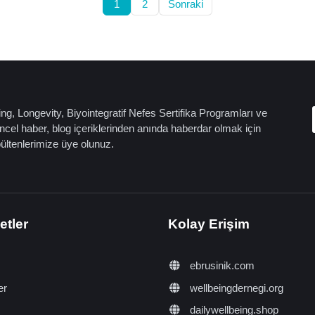
1
2
Sonraki
ng, Longevity, Biyointegratif Nefes Sertifika Programları ve
cel haber, blog içeriklerinden anında haberdar olmak için
bültenlerimize üye olunuz.
etler
Kolay Erişim
ebrusinik.com
er
wellbeingdernegi.org
dailywellbeing.shop