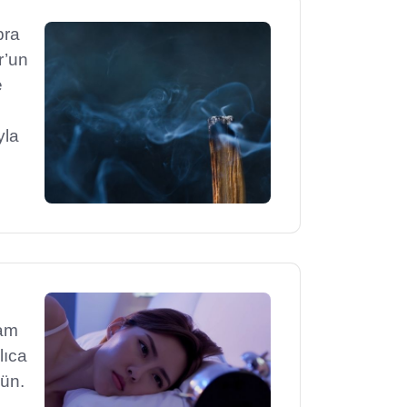
pra
r’un
e
yla
şam
zlıca
kün.