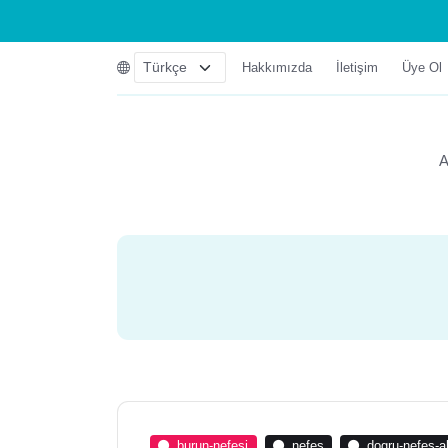
Hakkımızda
İletişim
Üye Ol
A
burun-nefesi
nefes
dogru-nefes-