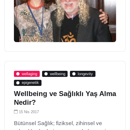
wellaging
wellbeing
longevity
epigenetik
Wellbeing ve Sağlıklı Yaş Alma
Nedir?
15 Nis 2017
Bütünsel Sağlık; fiziksel, zihinsel ve