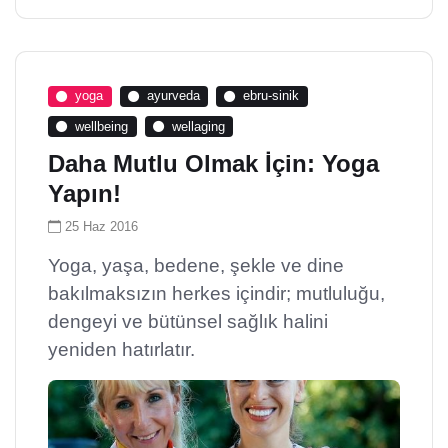
yoga
ayurveda
ebru-sinik
wellbeing
wellaging
Daha Mutlu Olmak İçin: Yoga
Yapın!
25 Haz 2016
Yoga, yaşa, bedene, şekle ve dine
bakılmaksızın herkes içindir; mutluluğu,
dengeyi ve bütünsel sağlık halini
yeniden hatırlatır.