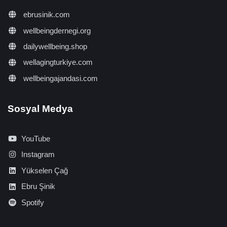
ebrusinik.com
wellbeingdernegi.org
dailywellbeing.shop
wellagingturkiye.com
wellbeingajandasi.com
Sosyal Medya
YouTube
Instagram
Yükselen Çağ
Ebru Şinik
Spotify