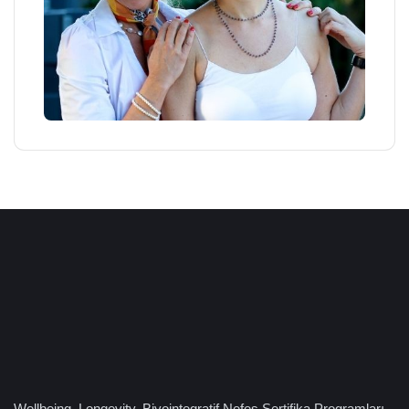
Wellbeing, Longevity, Biyointegratif Nefes Sertifika Programları