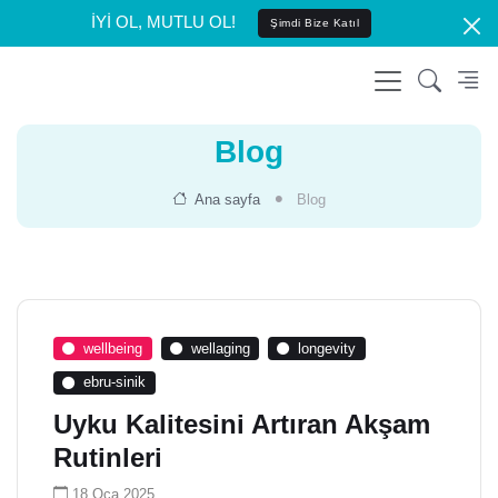
İYİ OL, MUTLU OL!
Şimdi Bize Katıl
Blog
Ana sayfa
Blog
wellbeing
wellaging
longevity
ebru-sinik
Uyku Kalitesini Artıran Akşam
Rutinleri
18 Oca 2025