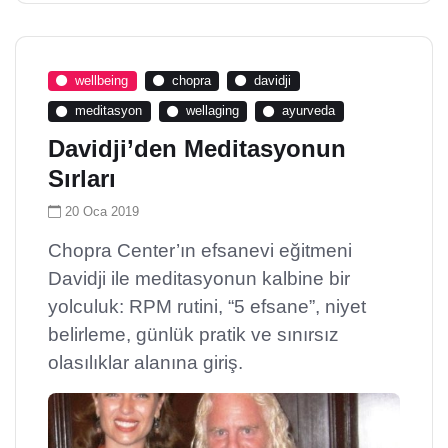
wellbeing
chopra
davidji
meditasyon
wellaging
ayurveda
Davidji’den Meditasyonun
Sırları
20 Oca 2019
Chopra Center’ın efsanevi eğitmeni
Davidji ile meditasyonun kalbine bir
yolculuk: RPM rutini, “5 efsane”, niyet
belirleme, günlük pratik ve sınırsız
olasılıklar alanına giriş.