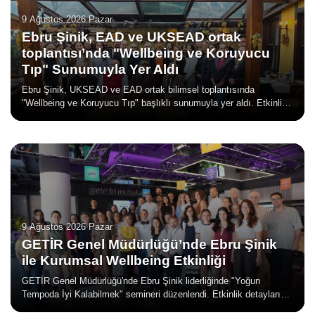
9 Ağustos 2026 Pazar
Ebru Şinik, EAD ve UKSEAD ortak
toplantısı’nda "Wellbeing ve Koruyucu
Tıp" Sunumuyla Yer Aldı
Ebru Şinik, UKSEAD ve EAD ortak bilimsel toplantısında
"Wellbeing ve Koruyucu Tıp" başlıklı sunumuyla yer aldı. Etkinlik
detaylarını ve fotoğrafları inceleyin.
9 Ağustos 2026 Pazar
GETİR Genel Müdürlüğü’nde Ebru Şinik
ile Kurumsal Wellbeing Etkinliği
GETİR Genel Müdürlüğü'nde Ebru Şinik liderliğinde "Yoğun
Tempoda İyi Kalabilmek" semineri düzenlendi. Etkinlik detaylarını
ve uygulama fotoğraflarını inceleyin.