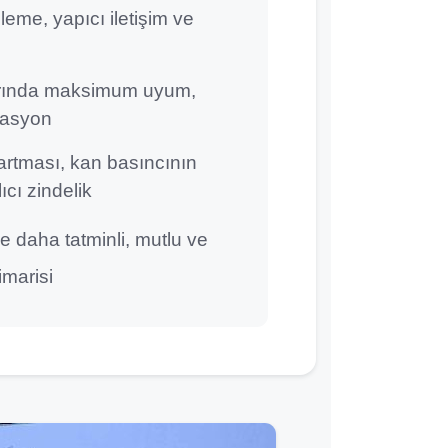
leme, yapıcı iletişim ve
rında maksimum uyum,
ivasyon
artması, kan basıncının
cı zindelik
ile daha tatminli, mutlu ve
imarisi