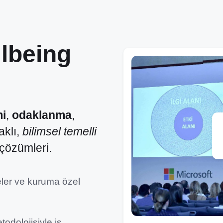
lbeing
mi
,
odaklanma
,
klı,
bilimsel temelli
çözümleri.
eler ve kuruma özel
todolojisiyle iş