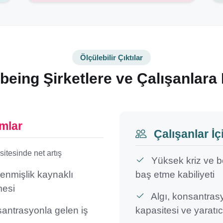
Ölçülebilir Çıktılar
eing Şirketlere ve Çalışanlara
mlar
Çalışanlar İç
sitesinde net artış
Yüksek kriz ve bel
kenmişlik kaynaklı
baş etme kabiliyeti
mesi
Algı, konsantras
ntrasyonla gelen iş
kapasitesi ve yaratıcı