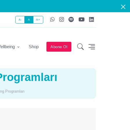
A-
A
A+
ellbeing
Shop
Abone Ol
Programları
ing Programları