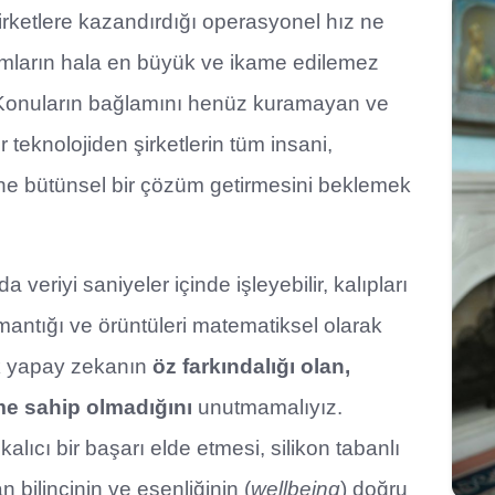
irketlere kazandırdığı operasyonel hız ne
umların hala en büyük ve ikame edilemez
r. Konuların bağlamını henüz kuramayan ve
ir teknolojiden şirketlerin tüm insani,
ine bütünsel bir çözüm getirmesini beklemek
 veriyi saniyeler içinde işleyebilir, kalıpları
 mantığı ve örüntüleri matematiksel olarak
ak yapay zekanın
öz farkındalığı olan,
me sahip olmadığını
unutmamalıyız.
alıcı bir başarı elde etmesi, silikon tabanlı
n bilincinin ve esenliğinin (
wellbeing
) doğru