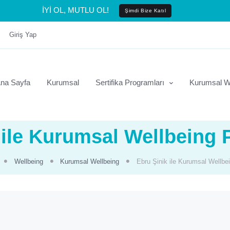
İYİ OL, MUTLU OL!
Şimdi Bize Katıl
Giriş Yap
na Sayfa
Kurumsal
Sertifika Programları
Kurumsal W
 ile Kurumsal Wellbeing 
Wellbeing
Kurumsal Wellbeing
Ebru Şinik ile Kurumsal Wellbe