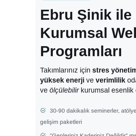
Ebru Şinik ile
Kurumsal Wel
Programları
Takımlarınız için
stres yöneti
yüksek enerji
ve
verimlilik
oda
ve
ölçülebilir
kurumsal esenlik 
30-90 dakikalık seminerler, atöly
gelişim paketleri
"Genleriniz Kaderiniz Değildir" me