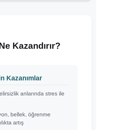
 Ne Kazandırır?
in Kazanımlar
irsizlik anlarında stres ile
yon, bellek, öğrenme
lıkta artış