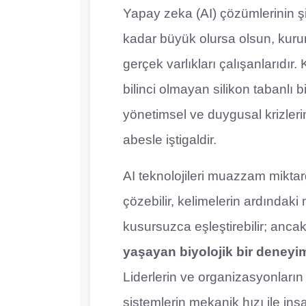
Yapay zeka (AI) çözümlerinin ş
kadar büyük olursa olsun, kur
gerçek varlıkları çalışanlarıdı
bilinci olmayan silikon tabanlı b
yönetimsel ve duygusal krizler
abesle iştigaldir.
AI teknolojileri muazzam miktarda
çözebilir, kelimelerin ardındaki
kusursuzca eşleştirebilir; anc
yaşayan biyolojik bir deneyi
Liderlerin ve organizasyonların k
sistemlerin mekanik hızı ile insa