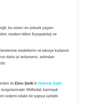
değil, bu süreci en yüksek yaşam
im; modern tıbbın fizyopatoloji ve
ı beslenme modellerini ve takviye kullanım
rınızı daha iyi anlamanız, ardından
dır.
imleri ile
Ebru Şinik
’in
Nefeste Saklı
e kurgulanmıştır. Müfredat; karmaşık
im sistemi odaklı bir yapıya sahiptir.