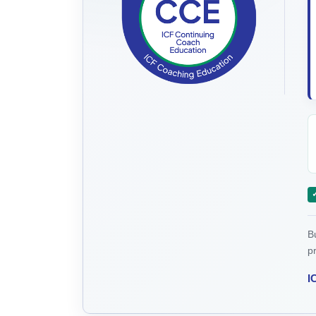
B
p
I