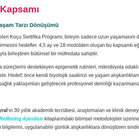
 Kapsamı
 Yaşam Tarzı Dönüşümü
eleri Koçu Sertifika Programı; bireyin sadece uzun yaşamasını 
rmesini hedefler. 4,5 ay ve 18 modülden oluşan bu kapsamlı eğit
a birleştiren bütünsel bir müfredata sahiptir.
süreçlerini destekleyen epigenetik rutinleri, mikrobiyota odakl
maktır. Hedef; önce kendi biyolojik saatinizi ve yaşam alışkanlıkla
 sağlık yaklaşımları geliştirecek profesyonel derinliği kazanmanız
yral
’ın 30 yıllık akademik tecrübesi, araştırmaları ve klinik deney
Wellbeing Ajandası
kitaplarındaki bilimsel metodolojiler üzerin
bilgilerini, uygulanabilir günlük alışkanlıklara dönüştüren sindir