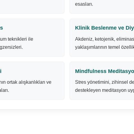
esasları.
ks
Klinik Beslenme ve Diy
um teknikleri ile
Akdeniz, ketojenik, elimin
zersizleri.
yaklaşımlarının temel özelli
i
Mindfulness Meditasy
n ortak alışkanlıkları ve
Stres yönetimini, zihinsel d
ları.
destekleyen meditasyon uyg