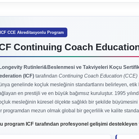
ICF CCE Akreditasyonlu Program
ICF Continuing Coach Educatio
Longevity Rutinleri&Beslenmesi ve Takviyeleri Koçu Sertifi
ederation (ICF)
tarafından
Continuing Coach Education (CCE)
ünya genelinde koçluk mesleğinin standartlarını belirleyen, etik k
ağlayan en prestijli ve en büyük bağımsız kuruluştur. 1995 yılı
oçluk mesleğinin küresel ölçekte sağlıklı bir şekilde büyümesini
ir programdan mezun olmak global bir geçerlilik ve kalite standar
u program ICF tarafından profesyonel gelişimi destekleyen