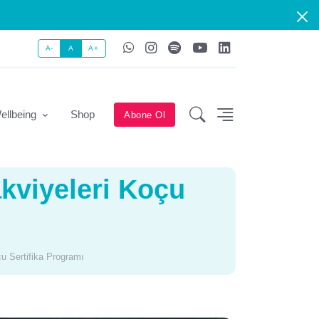
A-
A
A+
ellbeing
Shop
Abone Ol
kviyeleri Koçu
çu Sertifika Programı