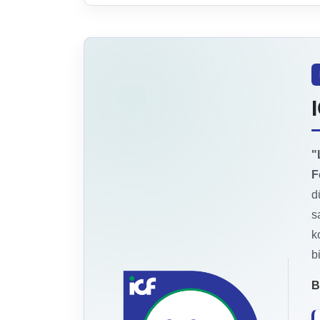
"
F
d
s
k
b
B