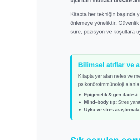
uyarıları mutlaka dikkate al
Kitapta her tekniğin başında 
önlemeye yöneliktir. Güvenlik 
süre, pozisyon ve koşullara u
Bilimsel atıflar ve 
Kitapta yer alan nefes ve med
psikonöroimmünoloji alanlar
Epigenetik & gen ifadesi:
Mind–body tıp:
Stres yanıtı
Uyku ve stres araştırmalar