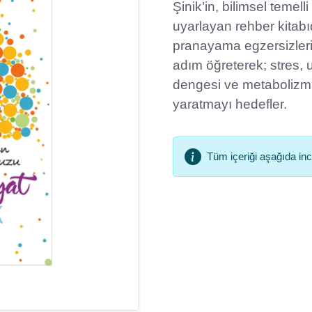
Şinik’in, bilimsel temel
uyarlayan rehber kitabı
pranayama egzersizleri
adım öğreterek; stres
dengesi ve metabolizma
yaratmayı hedefler.
Tüm içeriği aşağıda ince