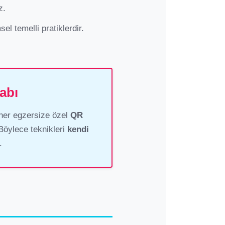
z.
el temelli pratiklerdir.
abı
 her egzersize özel
QR
Böylece teknikleri
kendi
.