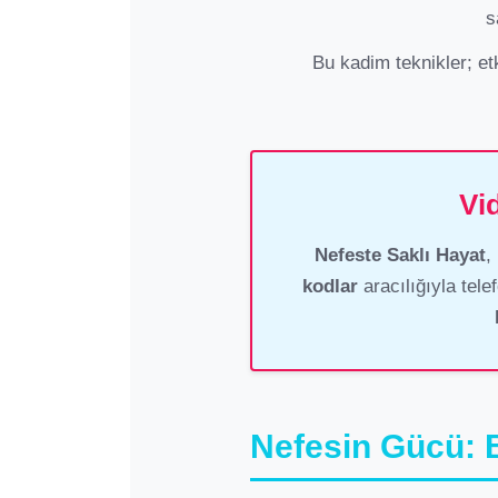
s
Bu kadim teknikler; etk
Vi
Nefeste Saklı Hayat
,
kodlar
aracılığıyla tel
Nefesin Gücü: B