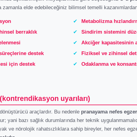
a zamanla elde edebileceğiniz bilimsel temelli kazanımlardan
asyon
✔
Metabolizma hızlandır
hinsel berraklık
✔
Sindirim sistemini dü
elenmesi
✔
Akciğer kapasitesinin a
süreçlerine destek
✔
Fiziksel ve zihinsel de
esi için destek
✔
Odaklanma ve konsantr
(kontrendikasyon uyarıları)
 dönüştürücü araçlardır. Bu nedenle
pranayama nefes egzers
r; yani bazı sağlık durumlarında her teknik uygulanmamalıd
iyak ve nörolojik rahatsızlıklara sahip bireyler, her nefes egz