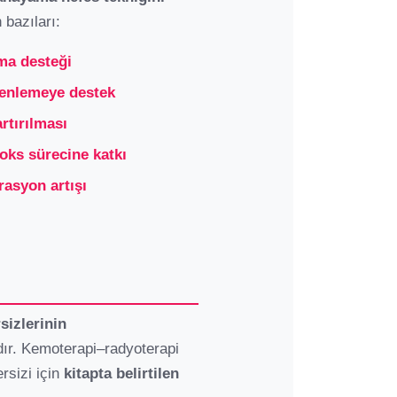
 bazıları:
ma desteği
zenlemeye destek
rtırılması
toks sürecine katkı
asyon artışı
izlerinin
ır. Kemoterapi–radyoterapi
ersizi için
kitapta belirtilen