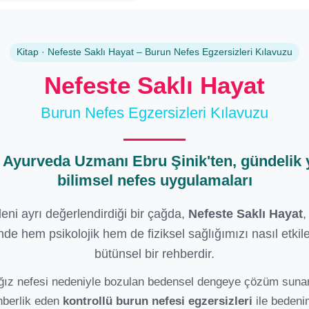
Kitap · Nefeste Saklı Hayat – Burun Nefes Egzersizleri Kılavuzu
Nefeste Saklı Hayat
Burun Nefes Egzersizleri Kılavuzu
e Ayurveda Uzmanı
Ebru Şinik
'ten, gündeli
bilimsel nefes uygulamaları
deni ayrı değerlendirdiği bir çağda,
Nefeste Saklı Hayat
,
nde hem psikolojik hem de fiziksel sağlığımızı nasıl etki
bütünsel bir rehberdir.
z ağız nefesi nedeniyle bozulan bedensel dengeye çözüm suna
hberlik eden
kontrollü burun nefesi egzersizleri
ile bedeni