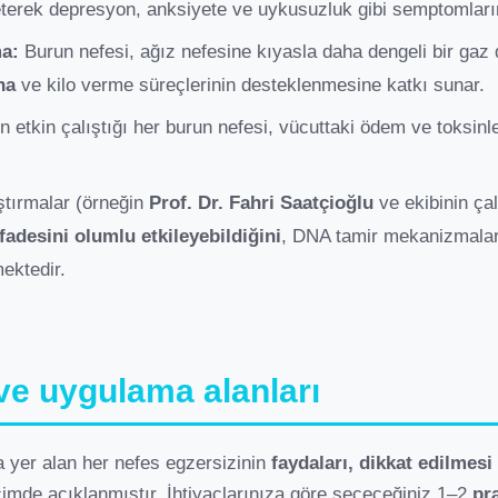
ileterek depresyon, anksiyete ve uykusuzluk gibi semptomları
a:
Burun nefesi, ağız nefesine kıyasla daha dengeli bir gaz
na
ve kilo verme süreçlerinin desteklenmesine katkı sunar.
 etkin çalıştığı her burun nefesi, vücuttaki ödem ve toksinl
.
ştırmalar (örneğin
Prof. Dr. Fahri Saatçioğlu
ve ekibinin çal
fadesini olumlu etkileyebildiğini
, DNA tamir mekanizmalar
mektedir.
 ve uygulama alanları
 yer alan her nefes egzersizinin
faydaları, dikkat edilmesi
çimde açıklanmıştır. İhtiyaçlarınıza göre seçeceğiniz 1–2
pr