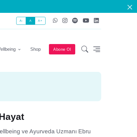
A-
A
A+
ellbeing
Shop
Abone Ol
 Hayat
Wellbeing ve Ayurveda Uzmanı Ebru