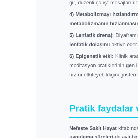
gir, düzenli çalış” mesajları 
4) Metabolizmayı hızlandırm
metabolizmanın hızlanması
5) Lenfatik drenaj:
Diyaframın
lenfatik dolaşımı
aktive eder
6) Epigenetik etki:
Klinik ara
meditasyon pratiklerinin
gen i
hızını etkileyebildiğini göster
Pratik faydalar
Nefeste Saklı Hayat
kitabında
uygulama süreleri
detaylı bi