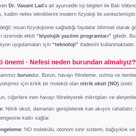
rken
Dr. Vasant Lad
'a ait ayurvedik tıp bilgileri ile Batı tıbbı
, kadim nefes tekniklerini modern fizyoloji ile sentezlemiştir
değil; insan fizyolojisine sağladığı faydalar bilimsel olarak gö
m üzerinde etkili
“biyolojik yazılım programları”
gibidir. B
asyon uygulamaları için
“teknoloji”
ifadesini kullanmaktadır.
i önemi · Nefesi neden burundan almalıyız?
rganımız
burun
dur. Burun, havayı filtreleme, ısıtma ve nemle
olojimiz için kritik bir molekül olan
nitrik oksit (NO)
üretir.
n, ciğerlere inen havayı filtreleyerek mikropları ve alerjenler
e:
Nitrik oksit, damarları genişleterek kan akışını rahatlatır
dengesine katkı sağlar.
dengeleme:
NO molekülü, otonom sinir sistemi, bağışıklık ve