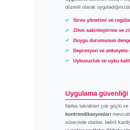
düzenli olarak uyguladığınızd
✔
Stres yönetimi ve regül
✔
Zihni sakinleştirme ve zi
✔
Duygu durumunun deng
✔
Depresyon ve anksiyete 
✔
Uykusuzluk ve uyku kalit
Uygulama güvenliği 
Nefes teknikleri çok güçlü ve
kontrendikasyonları
mevcuttu
sürecinde olanlar, belirli kard