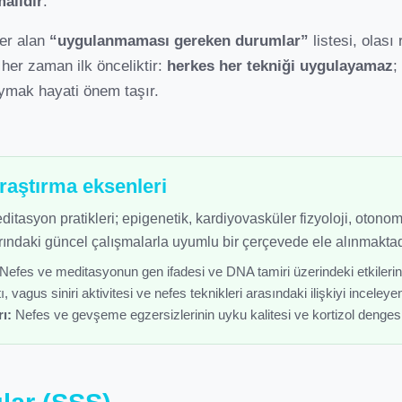
malıdır
.
yer alan
“uygulanmaması gereken durumlar”
listesi, olası 
her zaman ilk önceliktir:
herkes her tekniği uygulayamaz
;
ymak hayati önem taşır.
araştırma eksenleri
itasyon pratikleri; epigenetik, kardiyovasküler fizyoloji, otonom
ındaki güncel çalışmalarla uyumlu bir çerçevede ele alınmaktad
Nefes ve meditasyonun gen ifadesi ve DNA tamiri üzerindeki etkilerine
, vagus siniri aktivitesi ve nefes teknikleri arasındaki ilişkiyi inceleyen 
ı:
Nefes ve gevşeme egzersizlerinin uyku kalitesi ve kortizol dengesi 