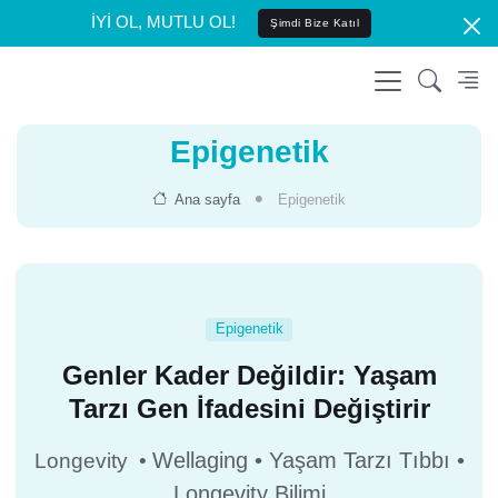
İYİ OL, MUTLU OL!
Şimdi Bize Katıl
Epigenetik
Ana sayfa
Epigenetik
Epigenetik
Genler Kader Değildir: Yaşam
Tarzı Gen İfadesini Değiştirir
Wellaging • Yaşam Tarzı Tıbbı •
Longevity •
Longevity Bilimi