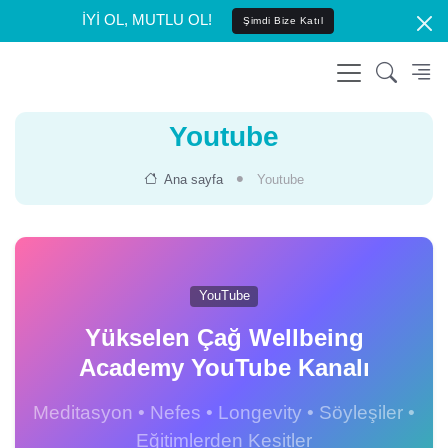
İYİ OL, MUTLU OL!
Şimdi Bize Katıl
Youtube
Ana sayfa
Youtube
YouTube
Yükselen Çağ Wellbeing
Academy YouTube Kanalı
Meditasyon • Nefes • Longevity • Söyleşiler •
Eğitimlerden Kesitler