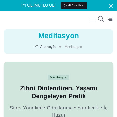
İYİ OL, MUTLU OL!
Şimdi Bize Katıl
Meditasyon
Ana sayfa
Meditasyon
Meditasyon
Zihni Dinlendiren, Yaşamı
Dengeleyen Pratik
Stres Yönetimi • Odaklanma • Yaratıcılık • İç
Huzur