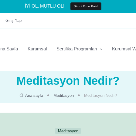
İYİ OL, MUTLU OL!
Şimdi Bize Katıl
Giriş Yap
na Sayfa
Kurumsal
Sertifika Programları
Kurumsal W
Meditasyon Nedir?
Ana sayfa
Meditasyon
Meditasyon Nedir?
Meditasyon