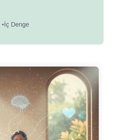
İç Denge
 •