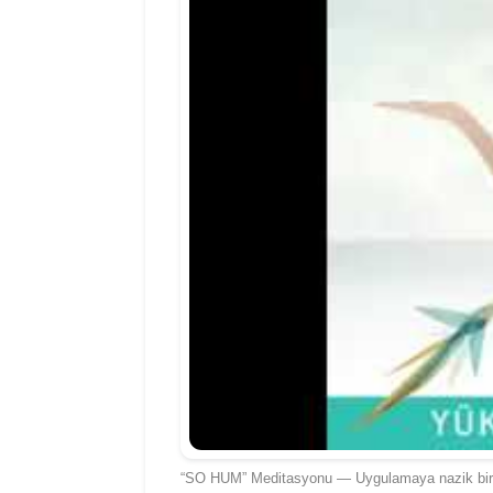
“SO HUM” Meditasyonu — Uygulamaya nazik bir 