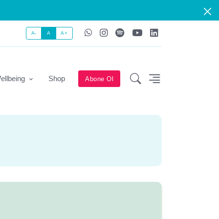
A-
A
A+
ellbeing
Shop
Abone Ol