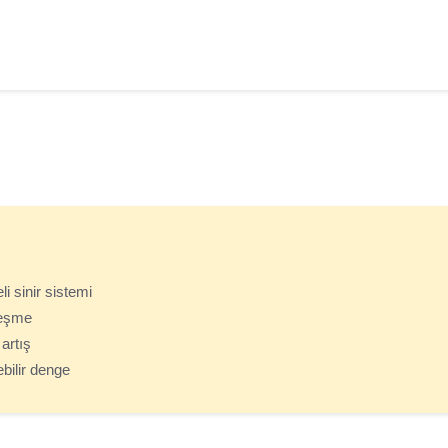
i sinir sistemi
leşme
artış
bilir denge