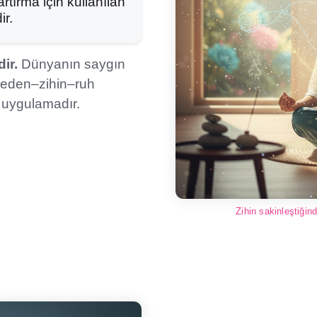
artırma için kullanılan
ir.
ir.
Dünyanın saygın
 beden–zihin–ruh
 uygulamadır.
Zihin sakinleştiğin