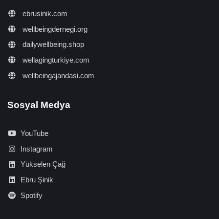
ebrusinik.com
wellbeingdernegi.org
dailywellbeing.shop
wellagingturkiye.com
wellbeingajandasi.com
Sosyal Medya
YouTube
Instagram
Yükselen Çağ
Ebru Şinik
Spotify