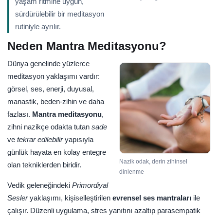
yaşam ritmine uygun,
sürdürülebilir bir meditasyon
rutiniyle ayrılır.
Neden Mantra Meditasyonu?
Dünya genelinde yüzlerce
meditasyon yaklaşımı vardır:
görsel, ses, enerji, duyusal,
manastik, beden-zihin ve daha
fazlası.
Mantra meditasyonu
,
zihni nazikçe odakta tutan
sade
ve
tekrar edilebilir
yapısıyla
günlük hayata en kolay entegre
Nazik odak, derin zihinsel
olan tekniklerden biridir.
dinlenme
Vedik geleneğindeki
Primordiyal
Sesler
yaklaşımı, kişiselleştirilen
evrensel ses mantraları
ile
çalışır. Düzenli uygulama, stres yanıtını azaltıp parasempatik