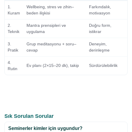
1.
Wellbeing, stres ve zihin–
Farkındalık,
Kuram
beden ilişkisi
motivasyon
2.
Mantra prensipleri ve
Doğru form,
Teknik
uygulama
istikrar
3.
Grup meditasyonu + soru–
Deneyim,
Pratik
cevap
derinleşme
4.
Ev planı (2×15–20 dk), takip
Sürdürülebilirlik
Rutin
Sık Sorulan Sorular
Seminerler kimler için uygundur?