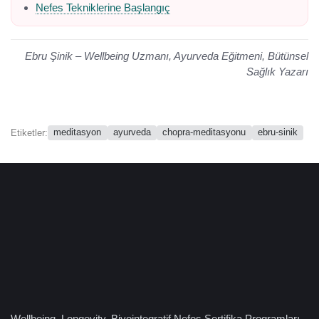
Nefes Tekniklerine Başlangıç
Ebru Şinik – Wellbeing Uzmanı, Ayurveda Eğitmeni, Bütünsel
Sağlık Yazarı
meditasyon
ayurveda
chopra-meditasyonu
ebru-sinik
Etiketler:
Wellbeing, Longevity, Biyointegratif Nefes Sertifika Programları