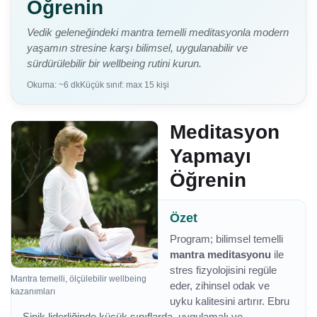
Öğrenin
Vedik geleneğindeki mantra temelli meditasyonla modern
yaşamın stresine karşı bilimsel, uygulanabilir ve
sürdürülebilir bir wellbeing rutini kurun.
Okuma: ~6 dk
Küçük sınıf: max 15 kişi
Meditasyon
Yapmayı
Öğrenin
Özet
Program; bilimsel temelli
mantra meditasyonu
ile
stres fizyolojisini regüle
Mantra temelli, ölçülebilir wellbeing
eder, zihinsel odak ve
kazanımları
uyku kalitesini artırır. Ebru
Şinik liderliğinde küçük sınıflarda, uygulamalı ve