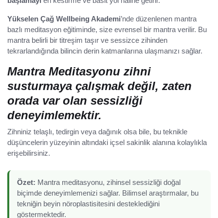
başlamayı
en kestirme ve basit yol haline getirir.
Yükselen Çağ Wellbeing Akademi
’nde düzenlenen mantra
bazlı meditasyon eğitiminde, size evrensel bir mantra verilir. Bu
mantra belirli bir titreşim taşır ve sessizce zihinden
tekrarlandığında bilincin derin katmanlarına ulaşmanızı sağlar.
Mantra Meditasyonu zihni
susturmaya çalışmak değil, zaten
orada var olan sessizliği
deneyimlemektir.
Zihniniz telaşlı, tedirgin veya dağınık olsa bile, bu teknikle
düşüncelerin yüzeyinin altındaki içsel sakinlik alanına kolaylıkla
erişebilirsiniz.
Özet:
Mantra meditasyonu, zihinsel sessizliği doğal
biçimde deneyimlemenizi sağlar. Bilimsel araştırmalar, bu
tekniğin beyin nöroplastisitesini desteklediğini
göstermektedir.