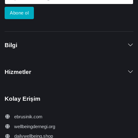
Abone ol
Bilgi
Hizmetler
Kolay Erişim
ebrusinik.com
wellbeingdernegi.org
dailywellbeing.shop