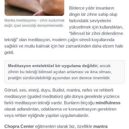
Binlerce yıldır insanların
dingin bir zihne sahip olup
farkındalık seviyelerini
Mantra meditasyonu – zihni susturmak
değil, içsel sessizliği deneyimlemektir.
yükseltmek için kullandıkları,
“bilimsel bir zihni dinlendirme
tekniği” olan meditasyon, modern çağın stresli koşullarında
sağlıklı ve mutlu kalmak için her zamankinden daha elzem hale
geldi.
Meditasyon entelektüel bir uygulama değildir;
ancak
zihnin bu tekniği bilimsel açıdan anlaması ve ikna olması,
pratiğin sürdürülebilirliği açısından son derece önemlidir.
Görsel, ses, enerji, duyu, Budist, mantra, nefes ve rehberli
meditasyon (guided meditation) gibi dünya genelinde yüzlerce
farklı meditasyon tekniği vardır. Bunların birçoğu
mindfulness
olarak adlandırılan, odaklanma ve konsantrasyon gerektiren
veya rehber eşliğinde yapılan uygulamalardır.
Chopra Center
eğitmenleri olarak biz, özellikle
mantra