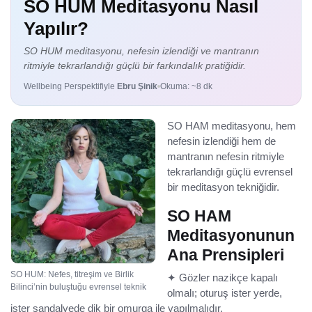
SO HUM Meditasyonu Nasıl
Yapılır?
SO HUM meditasyonu, nefesin izlendiği ve mantranın
ritmiyle tekrarlandığı güçlü bir farkındalık pratiğidir.
Wellbeing Perspektifiyle
Ebru Şinik
Okuma: ~8 dk
SO HAM meditasyonu, hem
nefesin izlendiği hem de
mantranın nefesin ritmiyle
tekrarlandığı güçlü evrensel
bir meditasyon tekniğidir.
SO HAM
Meditasyonunun
Ana Prensipleri
SO HUM: Nefes, titreşim ve Birlik
✦ Gözler nazikçe kapalı
Bilinci’nin buluştuğu evrensel teknik
olmalı; oturuş ister yerde,
ister sandalyede dik bir omurga ile yapılmalıdır.