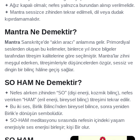
✦ Ağız kapalı olmalı; nefes yalnızca burundan alınıp verilmelidir.
✦ Mantra sessizce zihinden tekrar edilmeli, dil veya dudak
kıpırdamamalıdır.
Mantra Ne Demektir?
Mantra
Sanskritçe’de “aklın aracı” anlamına gelir. Primordiyal
seslerden oluşan bu kelimeler, binlerce yıl önce bilgeler
tarafından titreşim kalitelerine göre seçilmiştir. Mantra’lar zihni
meşgul ederken, titreşimleriyle düşüncelerden özgür, sessiz ve
dingin bir bilinç hâline geçiş sağlar.
SO HAM Ne Demektir?
✦ Nefes alırken zihinden “SO” (dişi enerji, kozmik bilinç), nefes
verirken “HAM” (eril enerji, bireysel bilinç) titreşimi tekrar edilir.
✦ Bu iki ses, Birlik Bilinci’nden bireysel bilince, sonra yeniden
Birlik’e dönüşün sembolüdür.
✦ SO-HAM meditasyonu sırasında nefesin içindeki yaşam
enerjisiyle ses enerjisi birleşir; kişi Bir olur.
SO HAM