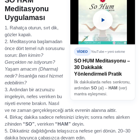
Meditasyonu
Uygulaması
1. Rahatça oturun, sırt dik,
gözler kapalı.
2. Meditasyona başlamadan
önce dört temel ruh sorusunu
VIDEO
YouTube • yeni sekme
sorun:
Ben kimim?
SO HUM Meditasyonu –
Gerçekten ne istiyorum?
30 Dakikalık
Yaşam amacım (Dharma)
Yönlendirmeli Pratik
nedir? İnsanlığa nasıl hizmet
İlk dakikalarda nefes senkronu,
edebilirim?
ardından
SO
(al) –
HAM
(ver)
3. Ardından bir arzunuzu
mantra eşleşmesi.
imgeleyin, nefes verirken bu
niyeti evrene bırakın. Nasıl
ve ne zaman gerçekleşeceği artık evrenin alanına aittir.
4. Birkaç dakika sadece nefesinizi izleyin; sonra nefes alırken
zihinden
“SO”
, verirken
“HAM”
deyin.
5. Dikkatiniz dağıldığında telaşsızca nefese geri dönün. 20–30
dakika boyunca çabasızca devam edin.