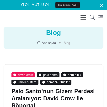
İYİ OL, MUTLU OL!
Şimdi Bize Katıl
Blog
Ana sayfa
Blog
david-crow
palo-santo
ebru-sinik
limbik-sistem
samanik-ritueller
Palo Santo’nun Gizem Perdesi
Aralanıyor: David Crow ile
Röportaj