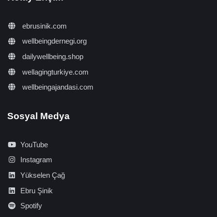
ebrusinik.com
wellbeingdernegi.org
dailywellbeing.shop
wellagingturkiye.com
wellbeingajandasi.com
Sosyal Medya
YouTube
Instagram
Yükselen Çağ
Ebru Şinik
Spotify