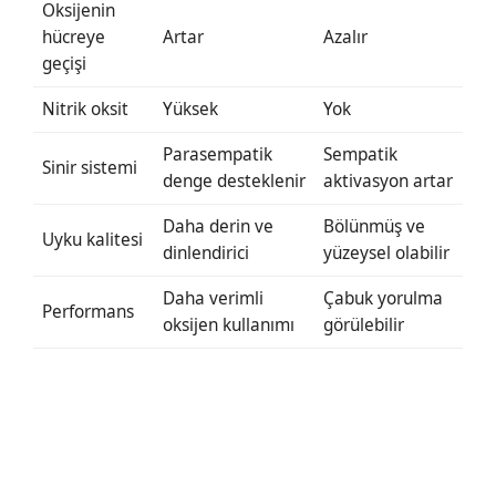
Oksijenin
hücreye
Artar
Azalır
geçişi
Nitrik oksit
Yüksek
Yok
Parasempatik
Sempatik
Sinir sistemi
denge desteklenir
aktivasyon artar
Daha derin ve
Bölünmüş ve
Uyku kalitesi
dinlendirici
yüzeysel olabilir
Daha verimli
Çabuk yorulma
Performans
oksijen kullanımı
görülebilir