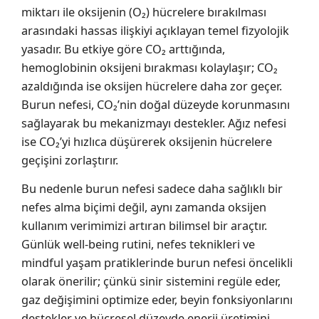
miktarı ile oksijenin (O₂) hücrelere bırakılması
arasındaki hassas ilişkiyi açıklayan temel fizyolojik
yasadır. Bu etkiye göre CO₂ arttığında,
hemoglobinin oksijeni bırakması kolaylaşır; CO₂
azaldığında ise oksijen hücrelere daha zor geçer.
Burun nefesi, CO₂’nin doğal düzeyde korunmasını
sağlayarak bu mekanizmayı destekler. Ağız nefesi
ise CO₂’yi hızlıca düşürerek oksijenin hücrelere
geçişini zorlaştırır.
Bu nedenle burun nefesi sadece daha sağlıklı bir
nefes alma biçimi değil, aynı zamanda oksijen
kullanım verimimizi artıran bilimsel bir araçtır.
Günlük well-being rutini, nefes teknikleri ve
mindful yaşam pratiklerinde burun nefesi öncelikli
olarak önerilir; çünkü sinir sistemini regüle eder,
gaz değişimini optimize eder, beyin fonksiyonlarını
destekler ve hücresel düzeyde enerji üretimini