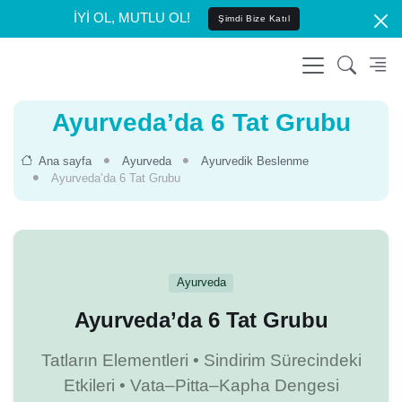
İYİ OL, MUTLU OL!
Şimdi Bize Katıl
Ayurveda’da 6 Tat Grubu
Ana sayfa
Ayurveda
Ayurvedik Beslenme
Ayurveda’da 6 Tat Grubu
Ayurveda
Ayurveda’da 6 Tat Grubu
Tatların Elementleri • Sindirim Sürecindeki
Etkileri • Vata–Pitta–Kapha Dengesi