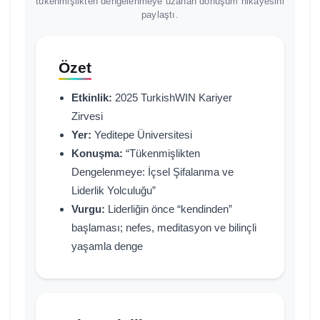
tükenmişlikten dengelenmeye uzanan dönüşüm hikâyesini
paylaştı.
Özet
Etkinlik:
2025 TurkishWIN Kariyer
Zirvesi
Yer:
Yeditepe Üniversitesi
Konuşma:
“Tükenmişlikten
Dengelenmeye: İçsel Şifalanma ve
Liderlik Yolculuğu”
Vurgu:
Liderliğin önce “kendinden”
başlaması; nefes, meditasyon ve bilinçli
yaşamla denge