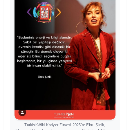
TurkishWIN Kariyer Zirvesi 2025’te Ebru Şinik,