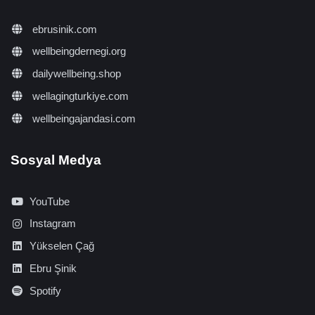
ebrusinik.com
wellbeingdernegi.org
dailywellbeing.shop
wellagingturkiye.com
wellbeingajandasi.com
Sosyal Medya
YouTube
Instagram
Yükselen Çağ
Ebru Şinik
Spotify