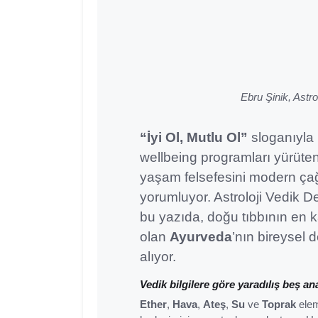
Ebru Şinik, Astro
“İyi Ol, Mutlu Ol”
sloganıyla 
wellbeing programları yürüte
yaşam felsefesini modern çağ
yorumluyor. Astroloji Vedik De
bu yazıda, doğu tıbbının en k
olan
Ayurveda
’nın bireysel 
alıyor.
Vedik bilgilere göre yaradılış beş a
Ether
,
Hava
,
Ateş
,
Su
ve
Toprak
eleme