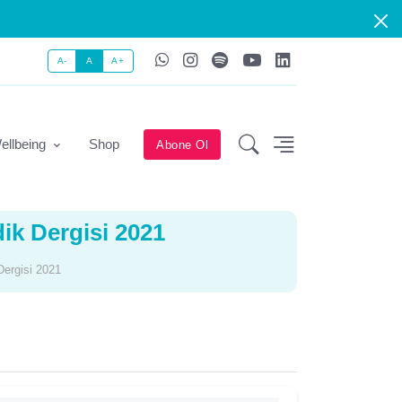
A-
A
A+
ellbeing
Shop
Abone Ol
dik Dergisi 2021
Dergisi 2021