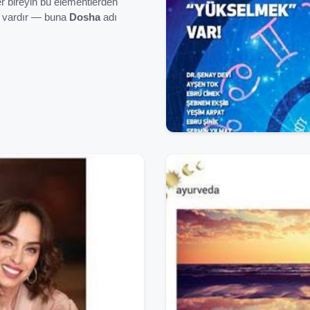
er bireyin bu elementlerden
ı vardır — buna
Dosha
adı