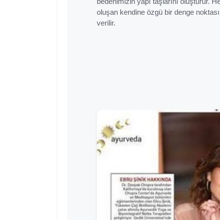
bedenimizin yapı taşlarını oluşturur. H
oluşan kendine özgü bir denge noktas
verilir.