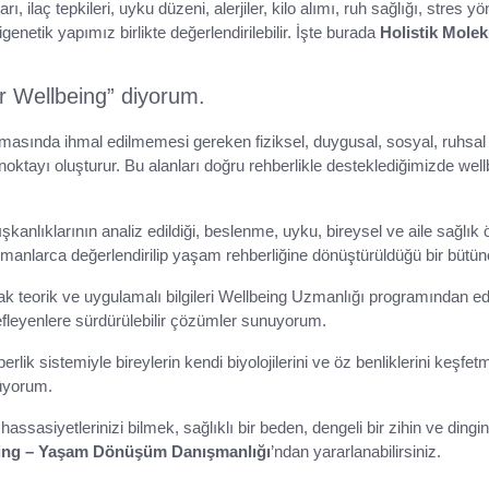
, ilaç tepkileri, uyku düzeni, alerjiler, kilo alımı, ruh sağlığı, stres y
genetik yapımız birlikte değerlendirilebilir. İşte burada
Holistik Molek
r Wellbeing” diyorum.
masında ihmal edilmemesi gereken fiziksel, duygusal, sosyal, ruhsal ve
ayı oluşturur. Bu alanları doğru rehberlikle desteklediğimizde wellbe
şkanlıklarının analiz edildiği, beslenme, uyku, bireysel ve aile sağlık 
manlarca değerlendirilip yaşam rehberliğine dönüştürüldüğü bir bütün
k teorik ve uygulamalı bilgileri Wellbeing Uzmanlığı programından edin
efleyenlere sürdürülebilir çözümler sunuyorum.
erlik sistemiyle bireylerin kendi biyolojilerini ve öz benliklerini keşf
üyorum.
hassasiyetlerinizi bilmek, sağlıklı bir beden, dengeli bir zihin ve dingin
being – Yaşam Dönüşüm Danışmanlığı
’ndan yararlanabilirsiniz.