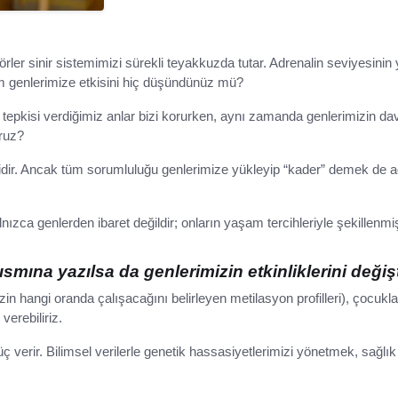
rler sinir sistemimizi sürekli teyakkuzda tutar. Adrenalin seviyesinin
 genlerimize etkisini hiç düşündünüz mü?
pkisi verdiğimiz anlar bizi korurken, aynı zamanda genlerimizin davra
oruz?
idir. Ancak tüm sorumluluğu genlerimize yükleyip “kader” demek de adil
zca genlerden ibaret değildir; onların yaşam tercihleriyle şekillenm
smına yazılsa da genlerimizin etkinliklerini değiş
n hangi oranda çalışacağını belirleyen metilasyon profilleri), çocuklar
verebiliriz.
 verir. Bilimsel verilerle genetik hassasiyetlerimizi yönetmek, sağlık