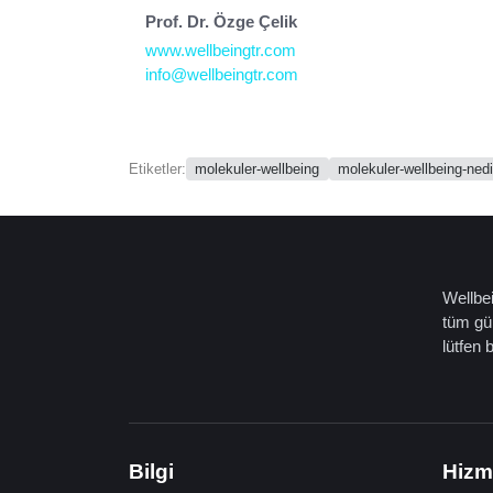
Prof. Dr. Özge Çelik
www.wellbeingtr.com
info@wellbeingtr.com
molekuler-wellbeing
molekuler-wellbeing-nedi
Etiketler:
Wellbei
tüm gün
lütfen 
Bilgi
Hizm