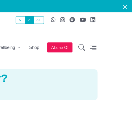
A-
A
A+
ellbeing
Shop
Abone Ol
r?