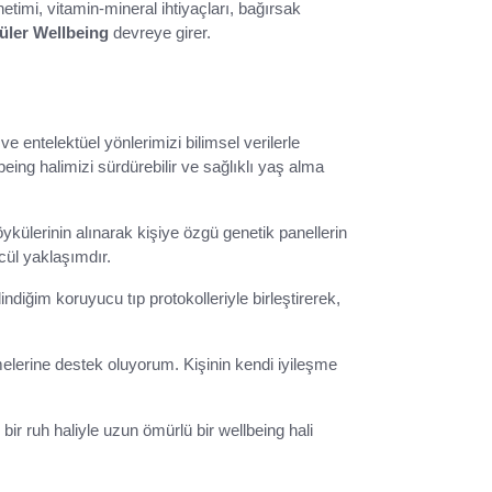
önetimi, vitamin-mineral ihtiyaçları, bağırsak
üler Wellbeing
devreye girer.
 entelektüel yönlerimizi bilimsel verilerle
ing halimizi sürdürebilir ve sağlıklı yaş alma
öykülerinin alınarak kişiye özgü genetik panellerin
cül yaklaşımdır.
diğim koruyucu tıp protokolleriyle birleştirerek,
etmelerine destek oluyorum. Kişinin kendi iyileşme
 bir ruh haliyle uzun ömürlü bir wellbeing hali