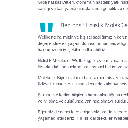
Gıda hassasiyetleri, otoimmün hastalık yatkınlıkları
sağlığı ve kas yapısı gibi alanlarda genetik ve epi
Ben ona “Holistik Moleküle
Wellbeing halimizin ve kişisel sağlığımızın korun
değerlendirerek yaşam dönüşümünün başladığı nokt
hakkımızı en iyi şekilde kullanabiliriz.
Holistik Moleküler Wellbeing; bireylerin yaşam alı
tasarlandığı; sonuçların profesyonel hekim ve uz
Moleküler Biyoloji alanında bir akademisyen olara
fiziksel, ruhsal ve zihinsel dengede kalmayı hed
Bilimsel ve kadim bilgilerin harmanlandığı bu rehb
ve iyi olma yolculuğunda yanında olmayı sürdür
Eğer siz de genetik ve epigenetik profilinize göre 
yaşamak isterseniz,
Holistik Moleküler Well