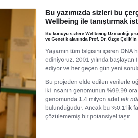
Bu yazımızda sizleri bu çe
Wellbeing
ile tanıştırmak is
Bu konuyu sizlere Wellbeing Uzmanlığı pr
ve Genetik alanında
Prof. Dr. Özge Çelik
’in
Yaşamın tüm bilgisini içeren DNA h
ediniyoruz. 2001 yılında başlayan
ediyor ve her geçen gün yeni sorul
Bu projeden elde edilen verilerle öğ
iki insanın genomunun %99.99 oran
genomunda 1.4 milyon adet
tek nü
bulunduğudur. Ancak bu %0.1’lik fark
çözülememiş bir potansiyel taşır.