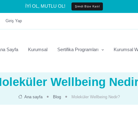
İYİ OL, MUTLU OL!
Şimdi Bize Katıl
Giriş Yap
na Sayfa
Kurumsal
Sertifika Programları
Kurumsal W
oleküler Wellbeing Nedi
Ana sayfa
Blog
Moleküler Wellbeing Nedir?