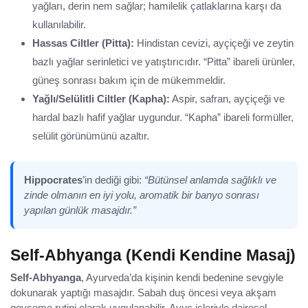
yağları, derin nem sağlar; hamilelik çatlaklarına karşı da
kullanılabilir.
Hassas Ciltler (Pitta):
Hindistan cevizi, ayçiçeği ve zeytin
bazlı yağlar serinletici ve yatıştırıcıdır. “Pitta” ibareli ürünler,
güneş sonrası bakım için de mükemmeldir.
Yağlı/Selülitli Ciltler (Kapha):
Aspir, safran, ayçiçeği ve
hardal bazlı hafif yağlar uygundur. “Kapha” ibareli formüller,
selülit görünümünü azaltır.
Hippocrates
’in dediği gibi:
“Bütünsel anlamda sağlıklı ve
zinde olmanın en iyi yolu, aromatik bir banyo sonrası
yapılan günlük masajdır.”
Self-Abhyanga (Kendi Kendine Masaj)
Self-Abhyanga
, Ayurveda’da kişinin kendi bedenine sevgiyle
dokunarak yaptığı masajdır. Sabah duş öncesi veya akşam
gevşeme rutini olarak uygulanabilir. Avuç içleriyle dairesel