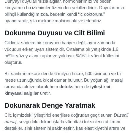
Dünyayı duyularımızla algılar, hormonlarımızı ve beden
kimyamızı bu izlenimler üzerinden şekillendiririz. Duyularımızı
bilinçli kullandığımızda, bedenin kendi “iç doktorunu”
uyandırabilir, şifa mekanizmalarını aktive edebiliriz.
Dokunma Duyusu ve Cilt Bilimi
Cildimiz sadece bir koruyucu bariyer değil, aynı zamanda
vücudun erken uyarı sistemidir. Ortalama bir yetişkinde 1,6
m²’lik yüzey alanı kaplar ve yaklaşık %16’lık vücut kütlesini
oluşturur.
Bir santimetrekare deride 6 milyon hücre, 500 sinir ucu ve bir
metre uzunluğunda kılcal damar bulunur. Bu yoğun ağ, masaj
sırasında aktive olarak hem
detoks
hem de
iyileştirici
kimyasal salgılar
üretir.
Dokunarak Denge Yaratmak
Cilt, içimizdeki iyileştirici enerjilere doğrudan geçit sunar.
Düzenli
masaj
, sevgi dolu dokunuşlarla vücuttaki toksinlerin atılımını
destekler, sinir sistemini sakinleştirir, kas elastikiyetini artırır ve