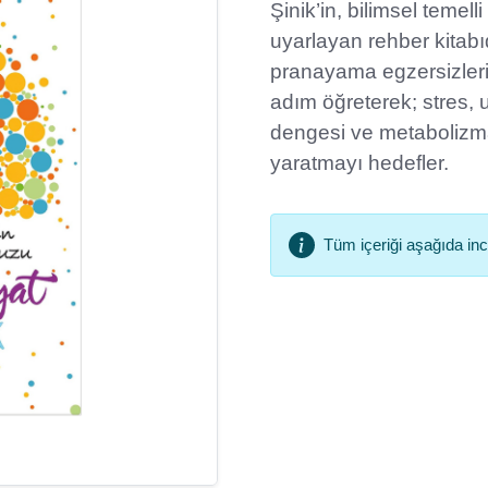
Şinik’in, bilimsel temel
uyarlayan rehber kitabı
pranayama egzersizleri
adım öğreterek; stres
dengesi ve metabolizma
yaratmayı hedefler.
Tüm içeriği aşağıda ince