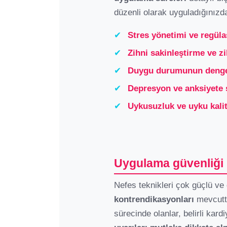
düzenli olarak uyguladığınızd
✔
Stres yönetimi ve regül
✔
Zihni sakinleştirme ve zi
✔
Duygu durumunun deng
✔
Depresyon ve anksiyete 
✔
Uykusuzluk ve uyku kalit
Uygulama güvenliği 
Nefes teknikleri çok güçlü ve
kontrendikasyonları
mevcuttu
sürecinde olanlar, belirli kard