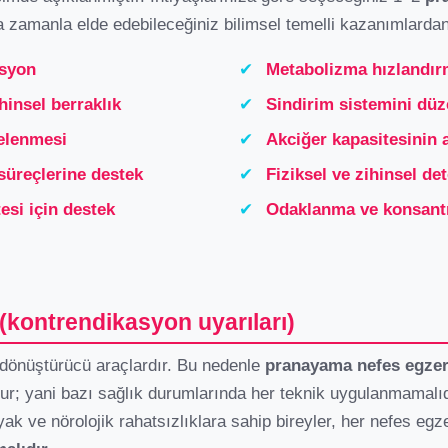
a zamanla elde edebileceğiniz bilimsel temelli kazanımlardan
asyon
✔
Metabolizma hızlandır
hinsel berraklık
✔
Sindirim sistemini dü
elenmesi
✔
Akciğer kapasitesinin a
süreçlerine destek
✔
Fiziksel ve zihinsel de
esi için destek
✔
Odaklanma ve konsantr
(kontrendikasyon uyarıları)
 dönüştürücü araçlardır. Bu nedenle
pranayama nefes egzers
r; yani bazı sağlık durumlarında her teknik uygulanmamalıd
iyak ve nörolojik rahatsızlıklara sahip bireyler, her nefes egz