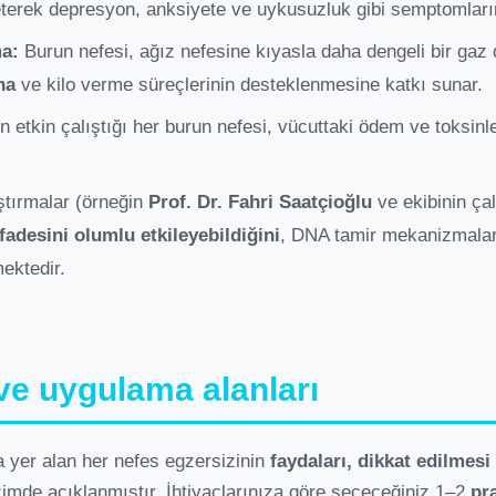
ileterek depresyon, anksiyete ve uykusuzluk gibi semptomları
a:
Burun nefesi, ağız nefesine kıyasla daha dengeli bir gaz
na
ve kilo verme süreçlerinin desteklenmesine katkı sunar.
 etkin çalıştığı her burun nefesi, vücuttaki ödem ve toksinl
.
ştırmalar (örneğin
Prof. Dr. Fahri Saatçioğlu
ve ekibinin çal
fadesini olumlu etkileyebildiğini
, DNA tamir mekanizmalar
mektedir.
 ve uygulama alanları
 yer alan her nefes egzersizinin
faydaları, dikkat edilmesi
çimde açıklanmıştır. İhtiyaçlarınıza göre seçeceğiniz 1–2
pr