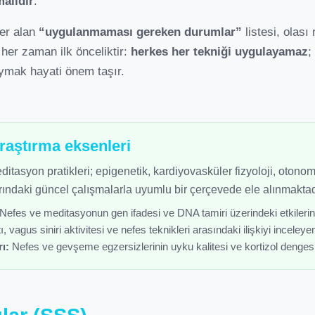
malıdır
.
yer alan
“uygulanmaması gereken durumlar”
listesi, olası 
her zaman ilk önceliktir:
herkes her tekniği uygulayamaz
;
ymak hayati önem taşır.
araştırma eksenleri
itasyon pratikleri; epigenetik, kardiyovasküler fizyoloji, otonom
ındaki güncel çalışmalarla uyumlu bir çerçevede ele alınmaktad
Nefes ve meditasyonun gen ifadesi ve DNA tamiri üzerindeki etkilerine
, vagus siniri aktivitesi ve nefes teknikleri arasındaki ilişkiyi inceleyen 
ı:
Nefes ve gevşeme egzersizlerinin uyku kalitesi ve kortizol dengesi 