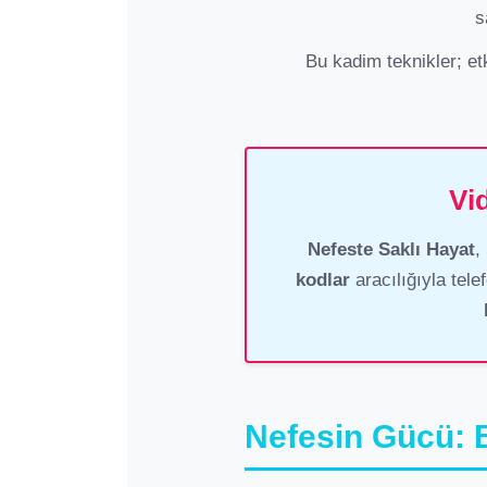
s
Bu kadim teknikler; etk
Vi
Nefeste Saklı Hayat
,
kodlar
aracılığıyla tel
Nefesin Gücü: B