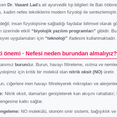
rken
Dr. Vasant Lad
'a ait ayurvedik tıp bilgileri ile Batı tıbbı
, kadim nefes tekniklerini modern fizyoloji ile sentezlemiştir
değil; insan fizyolojisine sağladığı faydalar bilimsel olarak gö
m üzerinde etkili
“biyolojik yazılım programları”
gibidir. B
asyon uygulamaları için
“teknoloji”
ifadesini kullanmaktadır.
i önemi · Nefesi neden burundan almalıyız?
rganımız
burun
dur. Burun, havayı filtreleme, ısıtma ve nemle
olojimiz için kritik bir molekül olan
nitrik oksit (NO)
üretir.
n, ciğerlere inen havayı filtreleyerek mikropları ve alerjenler
e:
Nitrik oksit, damarları genişleterek kan akışını rahatlatır
dengesine katkı sağlar.
dengeleme:
NO molekülü, otonom sinir sistemi, bağışıklık ve