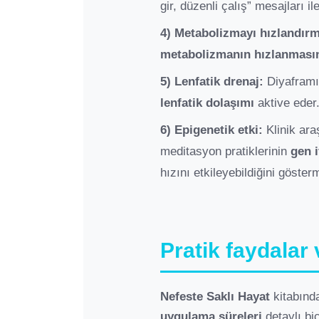
gir, düzenli çalış” mesajları 
4) Metabolizmayı hızlandırm
metabolizmanın hızlanması
5) Lenfatik drenaj:
Diyaframın
lenfatik dolaşımı
aktive eder
6) Epigenetik etki:
Klinik ara
meditasyon pratiklerinin
gen i
hızını etkileyebildiğini göster
Pratik faydalar
Nefeste Saklı Hayat
kitabında
uygulama süreleri
detaylı bi