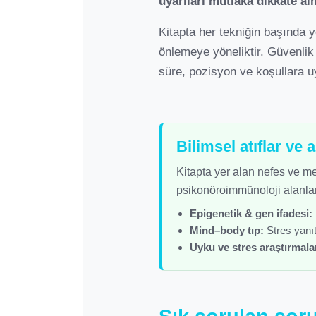
uyarıları mutlaka dikkate al
Kitapta her tekniğin başında 
önlemeye yöneliktir. Güvenlik 
süre, pozisyon ve koşullara u
Bilimsel atıflar ve 
Kitapta yer alan nefes ve med
psikonöroimmünoloji alanlar
Epigenetik & gen ifadesi:
Mind–body tıp:
Stres yanıtı
Uyku ve stres araştırmalar