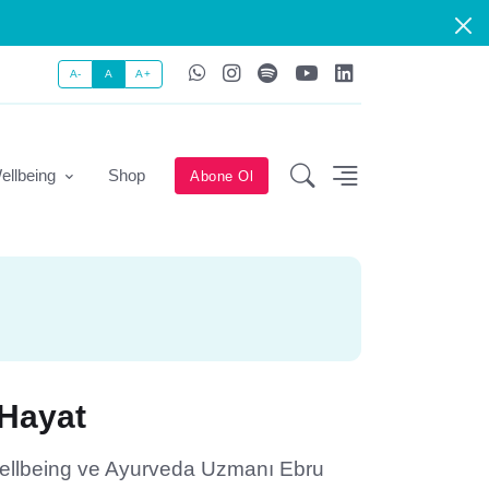
A-
A
A+
ellbeing
Shop
Abone Ol
 Hayat
Wellbeing ve Ayurveda Uzmanı Ebru