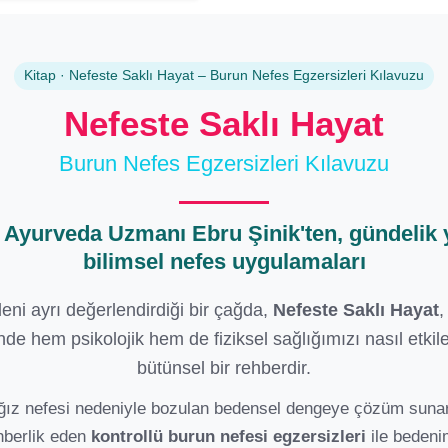
Kitap · Nefeste Saklı Hayat – Burun Nefes Egzersizleri Kılavuzu
Nefeste Saklı Hayat
Burun Nefes Egzersizleri Kılavuzu
e Ayurveda Uzmanı
Ebru Şinik
'ten, gündeli
bilimsel nefes uygulamaları
deni ayrı değerlendirdiği bir çağda,
Nefeste Saklı Hayat
,
nde hem psikolojik hem de fiziksel sağlığımızı nasıl etki
bütünsel bir rehberdir.
z ağız nefesi nedeniyle bozulan bedensel dengeye çözüm suna
hberlik eden
kontrollü burun nefesi egzersizleri
ile bedeni