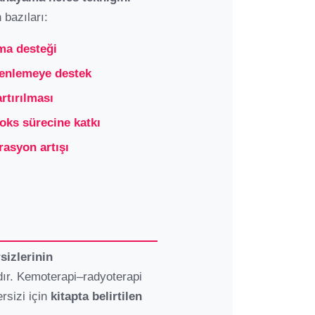
 bazıları:
ma desteği
zenlemeye destek
rtırılması
toks sürecine katkı
asyon artışı
izlerinin
ır. Kemoterapi–radyoterapi
ersizi için
kitapta belirtilen