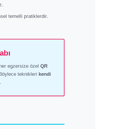
z.
el temelli pratiklerdir.
abı
 her egzersize özel
QR
Böylece teknikleri
kendi
.