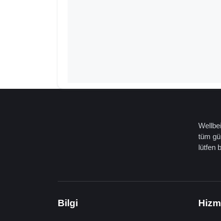
Wellbei
tüm gün
lütfen 
Bilgi
Hizm