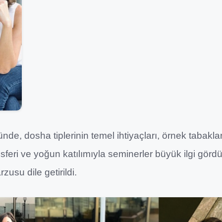
de, dosha tiplerinin temel ihtiyaçları, örnek tabaklar v
osferi ve yoğun katılımıyla seminerler büyük ilgi görd
usu dile getirildi.