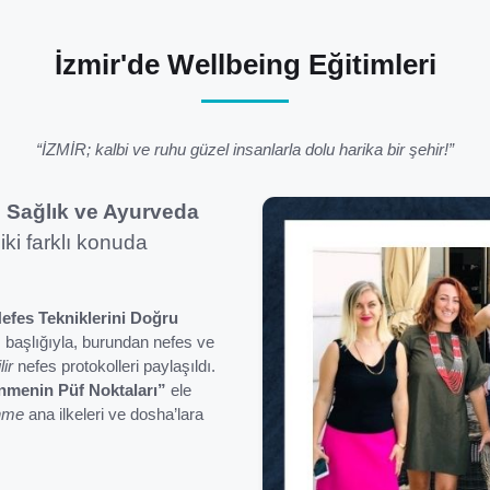
İzmir'de Wellbeing Eğitimleri
“İZMİR; kalbi ve ruhu güzel insanlarla dolu harika bir şehir!”
 Sağlık ve Ayurveda
 iki farklı konuda
fes Tekniklerini Doğru
”
başlığıyla, burundan nefes ve
ir
nefes protokolleri paylaşıldı.
nmenin Püf Noktaları”
ele
nme
ana ilkeleri ve dosha’lara