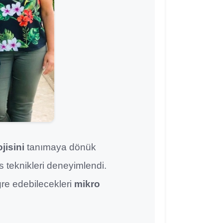
jisini
tanımaya dönük
es teknikleri deneyimlendi.
gre edebilecekleri
mikro