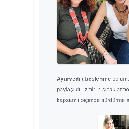
Ayurvedik beslenme
bölümün
paylaşıldı. İzmir’in sıcak atm
kapsamlı biçimde sürdürme arz