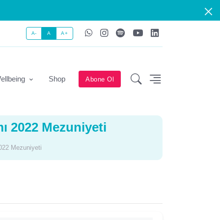
A-
A
A+
ellbeing
Shop
Abone Ol
mı 2022 Mezuniyeti
022 Mezuniyeti