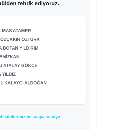
ülden tebrik ediyoruz.
ELMAS ATAMER
 ÖZÇAKIR ÖZTÜRK
 BOTAN YILDIRIM
TEMİZKAN
U ATALAY GÖKÇE
 YILDIZ
ÜL KALAYCI ALDOĞAN
web sitelerimiz ve sosyal medya