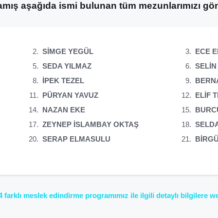
lamış aşağıda ismi bulunan tüm mezunlarımızı gön
SİMGE YEGÜL
ECE 
SEDA YILMAZ
SELİN
İPEK TEZEL
BERNA
PÜRYAN YAVUZ
ELİF 
NAZAN EKE
BURC
ZEYNEP İSLAMBAY OKTAŞ
SELDA
SERAP ELMASULU
BİRG
4 farklı meslek edindirme programımız ile ilgili detaylı bilgilere 