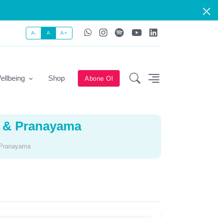
A-
A
A+
ellbeing
Shop
Abone Ol
a & Pranayama
 Pranayama