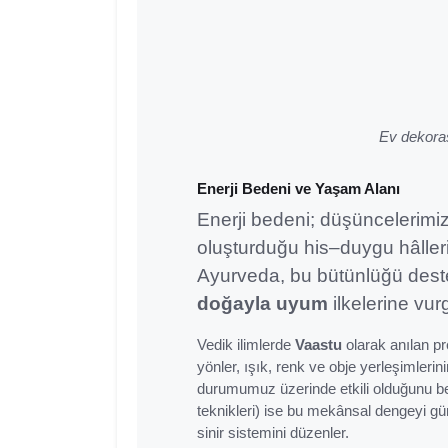
Ev dekoras
Enerji Bedeni ve Yaşam Alanı
Enerji bedeni; düşüncelerimi
oluşturduğu his–duygu hâlleri
Ayurveda, bu bütünlüğü dest
doğayla uyum
ilkelerine vur
Vedik ilimlerde
Vaastu
olarak anılan pr
yönler, ışık, renk ve obje yerleşimleri
durumumuz üzerinde etkili olduğunu bel
teknikleri) ise bu mekânsal dengeyi günl
sinir sistemini düzenler.