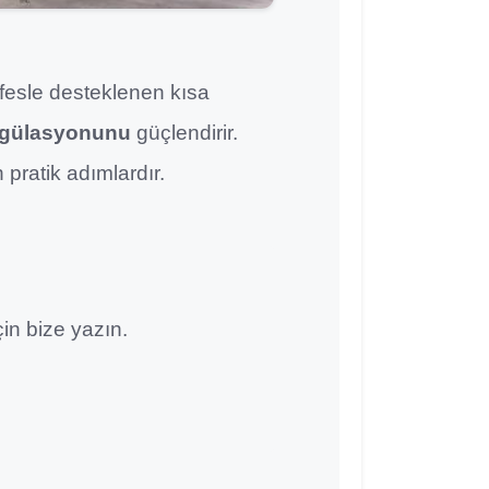
Nefesle desteklenen kısa
egülasyonunu
güçlendirir.
pratik adımlardır.
in bize yazın.