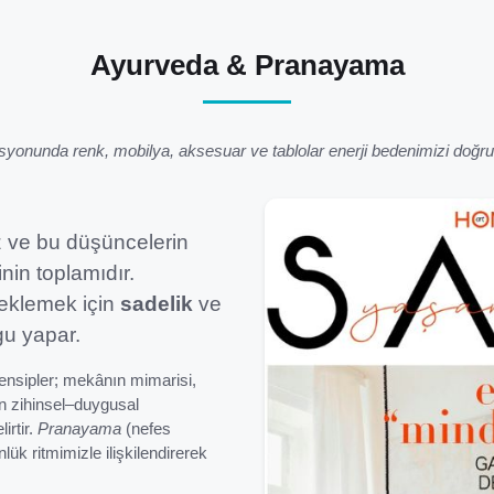
Ayurveda & Pranayama
yonunda renk, mobilya, aksesuar ve tablolar enerji bedenimizi doğrud
z ve bu düşüncelerin
nin toplamıdır.
eklemek için
sadelik
ve
gu yapar.
ensipler; mekânın mimarisi,
nin zihinsel–duygusal
irtir.
Pranayama
(nefes
ük ritmimizle ilişkilendirerek