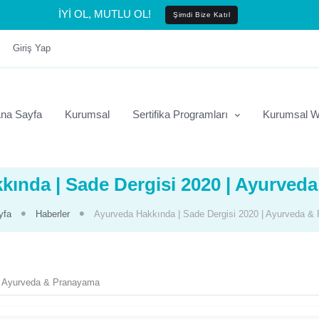
İYİ OL, MUTLU OL!
Şimdi Bize Katıl
Giriş Yap
na Sayfa
Kurumsal
Sertifika Programları
Kurumsal W
kında | Sade Dergisi 2020 | Ayurved
yfa
Haberler
Ayurveda Hakkında | Sade Dergisi 2020 | Ayurveda &
 | Ayurveda & Pranayama